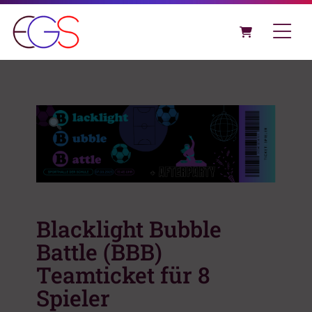
Blacklight Bubble
Battle (BBB)
Teamticket für 8
Spieler